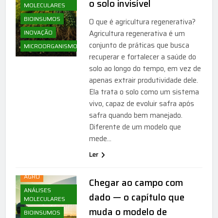
o solo invisível
MOLECULARES
BIOINSUMOS
O que é agricultura regenerativa?
INOVAÇÃO
Agricultura regenerativa é um
conjunto de práticas que busca
MICROORGANISMOS
recuperar e fortalecer a saúde do
solo ao longo do tempo, em vez de
apenas extrair produtividade dele.
Ela trata o solo como um sistema
vivo, capaz de evoluir safra após
safra quando bem manejado.
Diferente de um modelo que
mede…
Ler
AGRICULTURA
AGRO
Chegar ao campo com
ANÁLISES
dado — o capítulo que
MOLECULARES
muda o modelo de
BIOINSUMOS