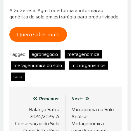
A GoGenetic Agro transforma a informação
genética do solo em estratégia para produtividade
Quero saber mais
Tagged:
agronegocio
metagenômica
metagenômica do solo
microrganismos
solo
Navegação
Previous:
Next:
de
Balanço Safra
Microbioma do Solo:
2024/2025: A
Análise
Post
Conservação do Solo
Metagenômica
Como Estratégia
como Ferramenta