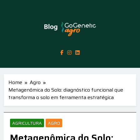
Skip
to
content
GoGenetic Agro
Inovação Em Genética, Biotecnologia E
– Blog
Ciência Sempre Com Foco No Agro Negócio
Home
Agro
Metagenômica do Solo: diagnóstico funcional que
transforma o solo em ferramenta estratégica
AGRICULTURA
AGRO
Metagenômica do Solo: