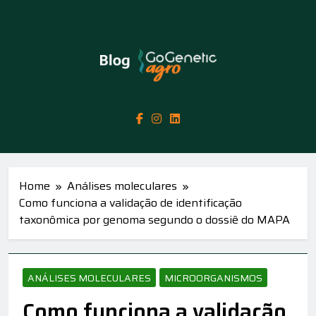
Skip
to
content
GoGenetic Agro
Inovação Em Genética, Biotecnologia E
– Blog
Ciência Sempre Com Foco No Agro Negócio
Home
Análises moleculares
Como funciona a validação de identificação
taxonômica por genoma segundo o dossiê do MAPA
ANÁLISES MOLECULARES
MICROORGANISMOS
Como funciona a validação