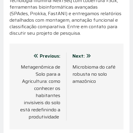
tecnologia Illumina NextSeq com cobertura >30x,
ferramentas bioinformáticas avançadas
(SPAdes, Prokka, FastANI) e entregamos relatórios
detalhados com montagem, anotação funcional e
classificação comparativa. Entre em contato para
discutir seu projeto de pesquisa.
Navegação
Previous:
Next:
de
Metagenômica de
Microbioma do café
Solo para a
robusta no solo
Post
Agricultura: como
amazônico
conhecer os
habitantes
invisíveis do solo
está redefinindo a
produtividade