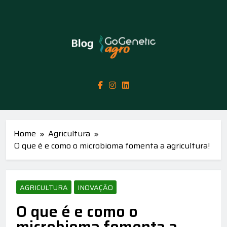
Skip
to
content
GoGenetic Agro
Inovação Em Genética, Biotecnologia E
– Blog
Ciência Sempre Com Foco No Agro Negócio
Home
Agricultura
O que é e como o microbioma fomenta a agricultura!
AGRICULTURA
INOVAÇÃO
O que é e como o
microbioma fomenta a