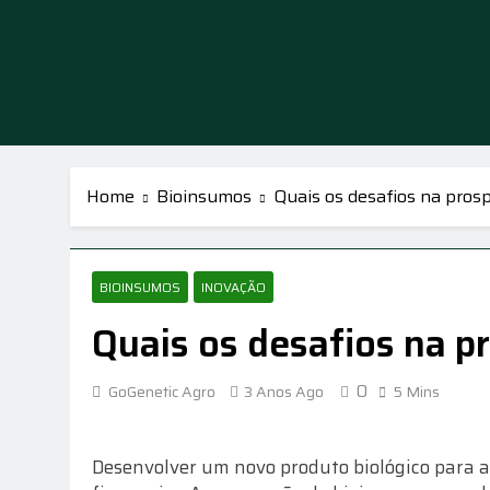
Skip
to
content
GoG
Inovação E
Home
Bioinsumos
Quais os desafios na pros
BIOINSUMOS
INOVAÇÃO
Quais os desafios na 
0
GoGenetic Agro
3 Anos Ago
5 Mins
Desenvolver um novo produto biológico para a