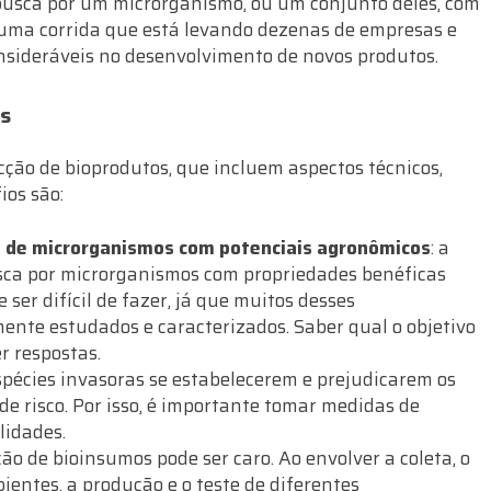
 busca por um microrganismo, ou um conjunto deles, com
uma corrida que está levando dezenas de empresas e
onsideráveis no desenvolvimento de novos produtos.
os
cção de bioprodutos, que incluem aspectos técnicos,
ios são:
ão de microrganismos com potenciais agronômicos
: a
sca por microrganismos com propriedades benéficas
 ser difícil de fazer, já que muitos desses
nte estudados e caracterizados. Saber qual o objetivo
er respostas.
espécies invasoras se estabelecerem e prejudicarem os
de risco. Por isso, é importante tomar medidas de
lidades.
ção de bioinsumos pode ser caro. Ao envolver a coleta, o
ientes, a produção e o teste de diferentes