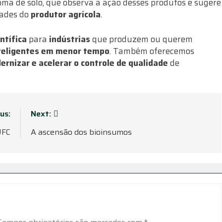
oma de solo, que observa a ação desses produtos e sugere
dades do
produtor agrícola
.
ntífica
para
indústrias
que produzem ou querem
teligentes em menor tempo
. Também oferecemos
ernizar e acelerar o controle de qualidade
de
us:
Next:
UFC
A ascensão dos bioinsumos