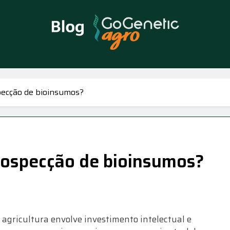
enetic Agro – Blog
m Genética, Biotecnologia E Ciência Sempre Com Foco No Agro Neg
pecção de bioinsumos?
prospecção de bioinsumos?
 agricultura envolve investimento intelectual e