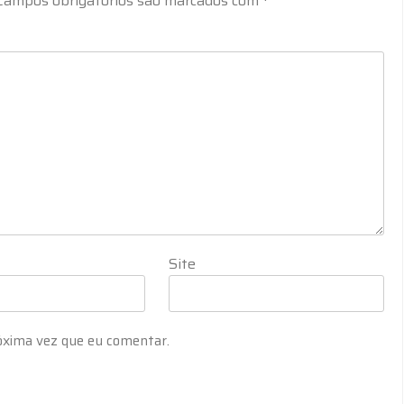
Campos obrigatórios são marcados com
*
Site
óxima vez que eu comentar.