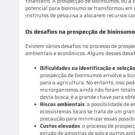
financeiro. A prospecção de bioinsumos, ou a
potencial para bioinsumo se transformou em 
institutos de pesquisa a alocarem recursos c
Os desafios na prospecção de bioinsum
Existem vários desafios no processo de prospe
ambientais e econômicos. Alguns desses desaf
Dificuldades na identificação e seleç
prospecção de bioinsumos envolve a bu
para a agricultura. No entanto, isso pode
microrganismos ainda não foram totalme
desta busca, é a grande chave para obt
Riscos ambientais
: a possibilidade de 
ecossistemas locais se trata de um gran
precaução para minimizar essas possibi
Custos elevados
: o processo de prospec
estudo de amostras de solo e outros amb